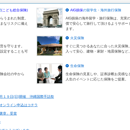
度
(こども総合保険)
AIG損保
の留学生・海外旅行保険
らうまれた制度。
AIG損保の海外留学・旅行保険は、充実
まなリスクに備え
償で安心して旅行して頂けるようサポー
ます。
火災保険
営を守ります。
すぐに見つかるあなたに合った火災保険
設定することも可
入って安心、建物・家財・地震保険など
生命保険
険会社の中から
生命保険の見直しや、証券診断お見積な
人生のイベントに応じた保険をご提案。
月１９日(日)開催 沖縄国際手話祭
オンライン申込はコチラ
褒章」受賞
つ