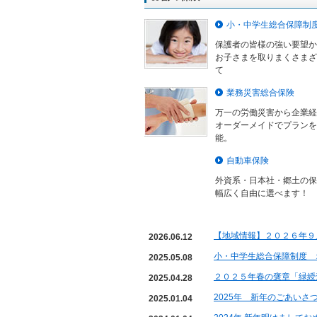
小・中学生総合保障制
保護者の皆様の強い要望か
お子さまを取りまくさまざ
て
業務災害総合保険
万一の労働災害から企業経
オーダーメイドでプランを
能。
自動車保険
外資系・日本社・郷土の保
幅広く自由に選べます！
【地域情報】２０２６年９
2026.06.12
小・中学生総合保障制度 
2025.05.08
２０２５年春の褒章「緑綬
2025.04.28
2025年 新年のごあいさ
2025.01.04