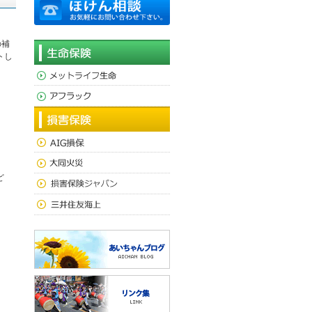
の補
トし
。
。
ど