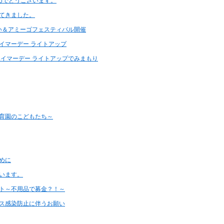
おめでとうございます。
てきました。
 あい＆アミーゴフェスティバル開催
ハイマーデー ライトアップ
ツハイマーデー ライトアップでみまもり
育園のこどもたち～
めに
います。
ト～不用品で募金？！～
ス感染防止に伴うお願い